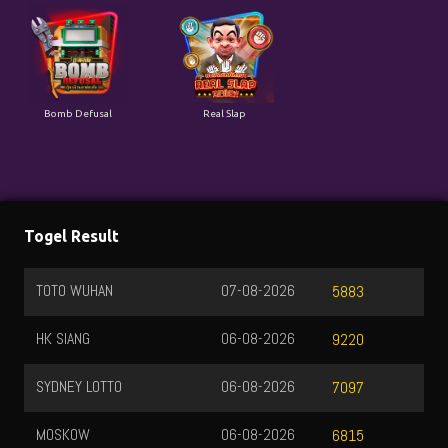
Bomb Defusal
Real Slap
Togel Result
TOTO WUHAN
07-08-2026
5883
HK SIANG
06-08-2026
9220
SYDNEY LOTTO
06-08-2026
7097
MOSKOW
06-08-2026
6815