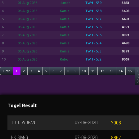
3
07 Aug 2026
Jumat
TWH - 539
5883
4
06 Aug 2026
Kamis
TWH - 538
3408
5
06 Aug 2026
Kamis
TWH - 537
6403
6
06 Aug 2026
Kamis
TWH - 536
4551
7
06 Aug 2026
Kamis
TWH - 535
0993
8
06 Aug 2026
Kamis
TWH - 534
4498
9
06 Aug 2026
Kamis
TWH - 533
0591
10
05 Aug 2026
Rabu
TWH - 532
9069
First
1
2
3
4
5
6
7
8
9
10
11
12
13
14
15
(
)
Togel Result
TOTO WUHAN
07-08-2026
7006
HK SIANG
07-08-2026
8867