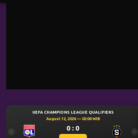
S LEAGUE QUALIFIERS
UEFA CHAMPIONS 
 2026 — 02:00 WIB
August 12, 2
0 : 0
0
Previous
Ne